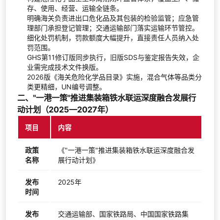
存、使用、经营、运输全链条。
明确海关负责进出口危化品及其包装的检验监管；应急管
理部门承担登记管理；交通运输部门落实运输环节管控。
细化处罚机制，罚款额度大幅提升，直接责任人员纳入处
罚范围。
GHS第11修订版同步执行，旧版SDS与鉴定报告失效，企
业需完成技术文件换版。
2026版《海关危险化学品目录》实施，混合气体等品类分
类更精细，UN编号调整。
二、"一港一策"推进集装箱铁水联运深度融合发展行
动计划（2025—2027年）
项目
内容
政策
《"一港一策"推进集装箱铁水联运深度融合发
名称
展行动计划》
发布
2025年
时间
发布
交通运输部、国家铁路局、中国国家铁路集