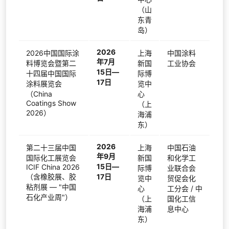
（山
东青
岛）
2026
2026中国国际涂
上海
中国涂料
年7月
料博览会暨第二
新国
工业协会
15日—
十四届中国国际
际博
17日
涂料展览会
览中
（China
心
Coatings Show
（上
2026）
海浦
东）
2026
第二十三届中国
上海
中国石油
年9月
国际化工展览会
新国
和化学工
15日—
ICIF China 2026
际博
业联合会
（含橡胶展、胶
17日
览中
贸促会化
粘剂展 — "中国
心
工分会 / 中
石化产业周"）
（上
国化工信
海浦
息中心
东）