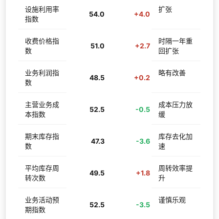
设施利用率
扩张
54.0
+4.0
指数
收费价格指
时隔一年重
51.0
+2.7
数
回扩张
业务利润指
略有改善
48.5
+0.2
数
主营业务成
成本压力放
52.5
-0.5
本指数
缓
期末库存指
库存去化加
47.3
-3.6
数
速
平均库存周
周转效率提
49.5
+1.8
转次数
升
业务活动预
谨慎乐观
52.5
-3.5
期指数