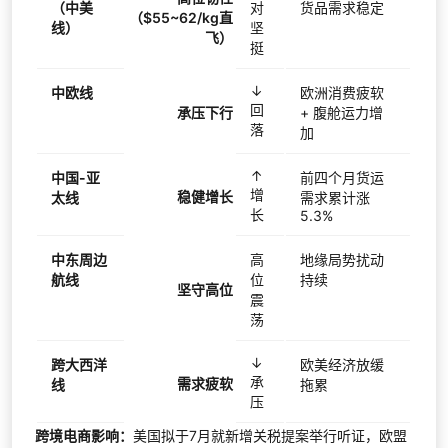
（中美
对
货品需求稳定
（$55~62/kg直
线）
坚
飞）
挺
↓
中欧线
欧洲消费疲软
回
承压下行
+ 腹舱运力增
落
加
↑
中国-亚
前四个月货运
增
稳健增长
太线
需求累计涨
长
5.3%
中东周边
高
地缘局势扰动
航线
位
持续
坚守高位
震
荡
↓
跨大西洋
欧美经济放缓
承
需求疲软
线
拖累
压
跨境电商影响：
美国拟于7月就新增关税提案举行听证，欧盟