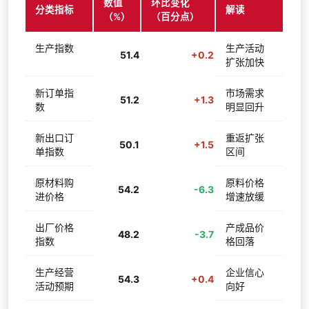
数值
环比变化
分类指标
解读
（%）
（百分点）
生产指数
生产活动
51.4
+0.2
扩张加快
新订单指
市场需求
51.2
+1.3
数
明显回升
新出口订
重返扩张
50.1
+1.5
单指数
区间
原材料购
原料价格
54.2
-6.3
进价格
增速放缓
出厂价格
产成品价
48.2
-3.7
指数
格回落
生产经营
企业信心
54.3
+0.4
活动预期
向好