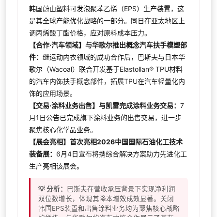
韩国蔚山塑料可发泡聚苯乙烯（EPS）生产装置，这
是其全球产能优化战略的一部分。同日在亚太地区上
调丙烯酸丁酯价格，应对原料成本压力。
【合作·汽车领域】与华歌尔推出概念汽车扶手模塑部
件：
继运动内衣领域的成功合作后，巴斯夫与日本华
歌尔（Wacoal）联合开发基于Elastollan® TPU材料
的汽车内饰扶手概念部件，拓展TPU在汽车轻量化内
饰的应用场景。
【交易·涂料业务出售】与凯雷完成涂料业务交易：
7
月1日公告已完成旗下涂料业务的出售交易，进一步
聚焦核心化学品业务。
【展会亮相】首次亮相2026中国国际石油化工技术
装备展：
6月4日宣布将携综合解决方案助力先进化工
生产亮相该展会。
💡 分析：
巴斯夫在营收承压背景下实现净利润
双位数增长，体现其降本增效成效显著。关闭
韩国EPS装置和出售涂料业务均为聚焦核心战略