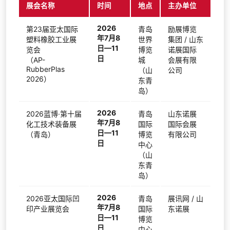
展会名称
时间
地点
主办单位
2026
第23届亚太国际
青岛
励展博览
年7月8
塑料橡胶工业展
世界
集团 / 山东
日—11
览会
博览
诺展国际
日
（AP-
城
会展有限
RubberPlas
（山
公司
2026）
东青
岛）
2026
2026蓝博·第十届
青岛
山东诺展
年7月8
化工技术装备展
国际
国际会展
日—11
（青岛）
博览
有限公司
日
中心
（山
东青
岛）
2026
2026亚太国际凹
青岛
展讯网 / 山
年7月8
印产业展览会
国际
东诺展
日—11
博览
日
中心