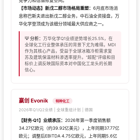
竞争力和估值修复空间。
【市场动态】新戊二醇市场格局重塑：
6月底市场消
息称巴斯夫退出新戊二醇业务，中石油全资接盘，万
华化学登顶成为该细分领域最大供应商之一。
💡 分析：
万华化学Q1业绩逆势增长25.5%，在
全球化工行业整体承压的背景下尤为难得。MDI
作为其核心产品，受益于全球冰箱冷柜需求复
苏及建筑保温材料渗透率提升。"超配"评级和目
标价上调反映国际资本对中国化工龙头的长期
信心。
赢创 Evonik
特种化工
2026年Q1/Q2业绩 | 全球重组计划 | 德国
【财务·Q1】业绩承压：
2026年第一季度销售额
34.27亿欧元（约39.92亿美元），上年同期37.77亿
欧元；调整后EBITDA 4.75亿欧元，上年同期5.6亿