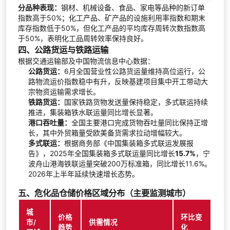
分品种表现：
钢材、机械设备、食品、家电等品种的新订单
指数高于50%；化工产品、矿产品的设施利用率指数和期末
库存指数低于50%，但化工产品的平均库存周转次数指数高
于50%，表明化工品周转效率保持良好。
四、公路货运与铁路运输
根据交通运输部及中国物流信息中心数据：
公路货运：
6月全国营业性公路货运量维持高位运行，公
路物流运价指数稳中有升，反映基建项目集中开工带动大
宗物资运输需求增长。
铁路货运：
国家铁路货物发送量保持稳定，多式联运持续
推进，集装箱铁水联运量同比增长显著。
港口吞吐量：
全国主要港口完成货物吞吐量同比保持正增
长，其中外贸箱量受欧美备货需求拉动增幅较大。
多式联运：
根据商务部《中国集装箱多式联运发展报
告》，2025年全国集装箱多式联运量同比增长
15.7%
，宁
波舟山港海铁联运量突破200万标准箱，同比增长11.6%。
2026年上半年延续快速增长态势。
五、危化品仓储价格区域分布（主要监测城市）
城
价格
环比变
市/
供需情况
趋势
化