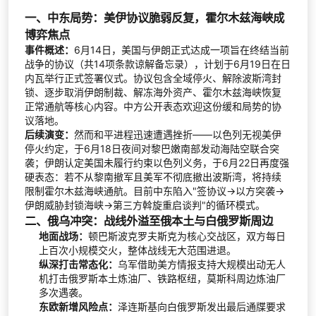
一、中东局势：美伊协议脆弱反复，霍尔木兹海峡成
博弈焦点
事件概述：
6月14日，美国与伊朗正式达成一项旨在终结当前
战争的协议（共14项条款谅解备忘录），计划于6月19日在日
内瓦举行正式签署仪式。协议包含全域停火、解除波斯湾封
锁、逐步取消伊朗制裁、解冻海外资产、霍尔木兹海峡恢复
正常通航等核心内容。中方公开表态欢迎这份缓和局势的协
议落地。
后续演变：
然而和平进程迅速遭遇挫折——以色列无视美伊
停火约定，于6月18日夜间对黎巴嫩南部发动海陆空联合突
袭；伊朗认定美国未履行约束以色列义务，于6月22日再度强
硬表态：若不从黎南撤军且美军不彻底撤出波斯湾，将持续
限制霍尔木兹海峡通航。目前中东陷入"签协议→以方突袭→
伊朗威胁封锁海峡→第三方斡旋重启谈判"的循环模式。
二、俄乌冲突：战线外溢至俄本土与白俄罗斯周边
地面战场：
顿巴斯波克罗夫斯克为核心交战区，双方每日
上百次小规模交火，整体战线无大范围进退。
纵深打击常态化：
乌军借助美方情报支持大规模出动无人
机打击俄罗斯本土炼油厂、铁路枢纽，莫斯科周边炼油厂
多次遇袭。
东欧新增风险点：
泽连斯基向白俄罗斯发出最后通牒要求