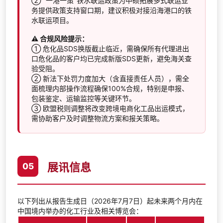
② "一港一策"铁水联运政策为中硕拓展多式联运业
务提供政策支持窗口期，建议积极对接沿海港口的铁
水联运项目。
⚠️ 合规风险提示：
① 危化品SDS换版截止临近，需确保所有代理进出
口危化品的客户均已完成新版SDS更新，避免海关查
验受阻。
② 新法下处罚力度加大（含直接责任人员），需全
面梳理内部操作流程确保100%合规，特别是申报、
包装鉴定、运输监控等关键环节。
③ 欧盟税则调整将改变跨境电商化工品出运模式，
需协助客户及时调整物流方案和报关策略。
展讯信息
05
以下列出从报告生成日（2026年7月7日）起未来两个月内在
中国境内举办的化工行业及相关博览会：