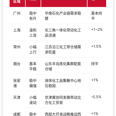
区域
广州
稳中
华南石化产业链需求稳
基本持
有升
健
平
+1~2%
上海
温和
长三角一体化带动化工
上涨
品流通
+1.5%
常州
小幅
江苏沿江化工带仓储需
上行
求旺盛
烟台
基本
山东半岛炼化集群配套
持平
平稳
仓储
+1%
张家
稳中
液体化工品集散中心地
港
偏强
位稳固
-0.5%
天津
小幅
京津冀协同发展带动北
波动
方化工贸易
+1%
成都
稳中
西部大开发战略推动西