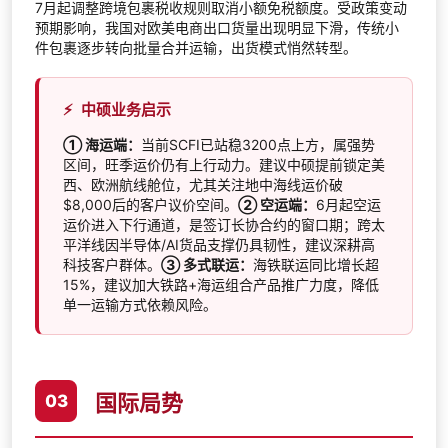
7月起调整跨境包裹税收规则取消小额免税额度。受政策变动
预期影响，我国对欧美电商出口货量出现明显下滑，传统小
件包裹逐步转向批量合并运输，出货模式悄然转型。
⚡
中硕业务启示
① 海运端：
当前SCFI已站稳3200点上方，属强势
区间，旺季运价仍有上行动力。建议中硕提前锁定美
西、欧洲航线舱位，尤其关注地中海线运价破
$8,000后的客户议价空间。
② 空运端：
6月起空运
运价进入下行通道，是签订长协合约的窗口期；跨太
平洋线因半导体/AI货品支撑仍具韧性，建议深耕高
科技客户群体。
③ 多式联运：
海铁联运同比增长超
15%，建议加大铁路+海运组合产品推广力度，降低
单一运输方式依赖风险。
国际局势
03