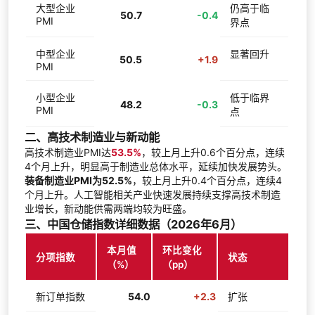
大型企业
仍高于临
50.7
-0.4
PMI
界点
中型企业
显著回升
50.5
+1.9
PMI
小型企业
低于临界
48.2
-0.3
PMI
点
二、高技术制造业与新动能
高技术制造业PMI达
53.5%
，较上月上升0.6个百分点，连续
4个月上升，明显高于制造业总体水平，延续加快发展势头。
装备制造业PMI为52.5%
，较上月上升0.4个百分点，连续4
个月上升。人工智能相关产业快速发展持续支撑高技术制造
业增长，新动能供需两端均较为旺盛。
三、中国仓储指数详细数据（2026年6月）
本月值
环比变化
分项指数
状态
（%）
（pp）
新订单指数
54.0
+2.3
扩张