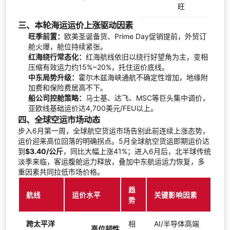
旺
三、本轮海运运价上涨驱动因素
旺季前置：
欧美圣诞备货、Prime Day促销提前，外贸订
舱火爆，舱位持续紧张。
红海绕行常态化：
红海航线依旧以绕行好望角为主，变相
压缩有效运力约15%~20%，托住运价底线。
中东局势升级：
霍尔木兹海峡通航不确定性增加，地缘附
加费和保险费居高不下。
船公司控舱策略：
马士基、达飞、MSC等巨头集中调价，
亚欧线基础运价达4,700美元/FEU以上。
四、全球空运市场动态
步入6月第一周，全球航空货运市场告别此前连续上涨态势，
运价迎来高位回落的明确拐点。5月全球航空货运即期运价达
到
$3.40/公斤
，同比大幅上涨41%；进入6月后，北半球传统
淡季来临，客运腹舱运力释放，叠加中东航运运力恢复，多
重因素共同拉低市场价格。
趋
航线
运价水平
关键影响因素
势
跨太平洋
相
AI/半导体高端
高位韧性