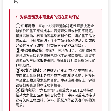
升。
⚡
对供应链及中硕业务的潜在影响评估
① 中东局势：
霍尔木兹海峡通航稳定性直接决定全
球油价和化工原料成本。若海峡受阻或长期不稳定，
将推高原油、石脑油等基础原料价格，增加化工品物
流成本。中硕需密切关注中东航线运价波动，提前做
好替代方案（如绕行好望角方案的成本测算）。
② 美欧关税政策：
美国7月关税听证会、欧盟跨境包
裹税改将直接影响跨境电商化工品出口模式。建议中
硕协助客户优化报关策略，探索B2B批量运输替代零
担电商件。
③ G7矿产封锁：
若关键矿产资源供应链重构加速，
中国化工企业的上游原料成本可能受到影响，间接传
导至化工物流需求结构变化。中硕应关注稀土、锂钴
镍等战略资源的物流服务机会。
④ 国内利好：
"六张网"建设和重大项目开工将持续
拉动大宗化工品运输和仓储需求，中硕可重点对接基
建相关的工程塑料、涂料、胶黏剂等品类客户的物流
需求。