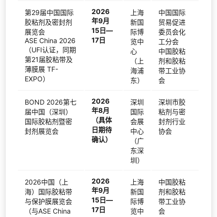
2026
第29届中国国际
上海
中国国际
年9月
胶粘剂及密封剂
新国
贸易促进
15日—
展览会
际博
委员会化
17日
ASE China 2026
览中
工分会
（UFI认证，同期
心
中国胶粘
第21届胶粘带及
（上
剂和胶粘
薄膜展 TF-
海浦
带工业协
EXPO）
东）
会
2026
BOND 2026第七
深圳
深圳市胶
年8月
届中国（深圳）
国际
粘剂与密
（具体
国际胶粘剂暨密
会展
封剂行业
日期待
封剂展览会
中心
协会
确认）
（广
东深
圳）
2026
2026中国（上
上海
中国胶粘
年9月
海）国际胶粘带
新国
剂和胶粘
15日—
与保护膜展览会
际博
带工业协
17日
（与ASE China
览中
会