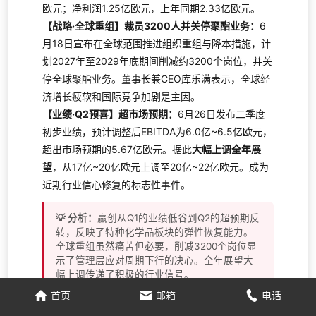
欧元；净利润1.25亿欧元，上年同期2.33亿欧元。
【战略·全球重组】裁员3200人并关停聚酯业务：
6
月18日宣布在全球范围推进组织重组与降本措施，计
划2027年至2029年底期间削减约3200个岗位，并关
停全球聚酯业务。董事长兼CEO库乐满表示，全球经
济增长疲软和国际竞争加剧是主因。
【业绩·Q2预喜】超市场预期：
6月26日发布二季度
初步业绩，预计调整后EBITDA为6.0亿~6.5亿欧元，
超出市场预期的5.67亿欧元。据此
大幅上调全年展
望
，从17亿~20亿欧元上调至20亿~22亿欧元。成为
近期行业信心修复的标志性事件。
💡 分析：
赢创从Q1的业绩低谷到Q2的超预期反
转，反映了特种化学品板块的弹性恢复能力。
全球重组虽然痛苦但必要，削减3200个岗位显
示了管理层应对周期下行的决心。全年展望大
幅上调传递了积极的行业信号。
首页
邮箱
电话