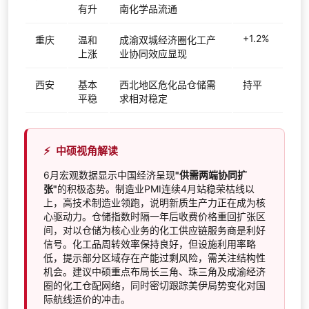
有升
南化学品流通
+1.2%
重庆
温和
成渝双城经济圈化工产
上涨
业协同效应显现
西安
基本
西北地区危化品仓储需
持平
平稳
求相对稳定
⚡
中硕视角解读
6月宏观数据显示中国经济呈现
"供需两端协同扩
张"
的积极态势。制造业PMI连续4月站稳荣枯线以
上，高技术制造业领跑，说明新质生产力正在成为核
心驱动力。仓储指数时隔一年后收费价格重回扩张区
间，对以仓储为核心业务的化工供应链服务商是利好
信号。化工品周转效率保持良好，但设施利用率略
低，提示部分区域存在产能过剩风险，需关注结构性
机会。建议中硕重点布局长三角、珠三角及成渝经济
圈的化工仓配网络，同时密切跟踪美伊局势变化对国
际航线运价的冲击。