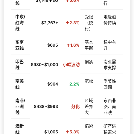
$7,149/FEU
↑5.6%
线
行
中东/
受限
地缘溢
红海
$2,767+
↑2.3%
（绕
价持续
线
行）
东南
基本
稳中有
$695
↑1.6%
亚线
平衡
升
印巴
偏紧
南亚需
$980~$1,000
小幅波动
线
求支撑
南美
宽松
季节性
$964
-2.2%
线
回调
南非/
区域
东西非
非洲
$438~$993
分化
差异
涨、南
线
大
非跌
澳新
偏紧
矿产运
线
$1,005
↑5.3%
输需求