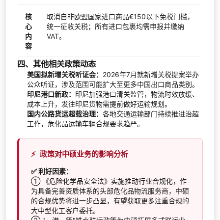
核
取消自非欧盟国家进口商品€150以下免税门槛，
心
统一征收关税；所有进口包裹均需申报并缴纳
内
VAT。
容
四、其他相关政策动态
美国拟新增关税听证会：
2026年7月就新增关税提案举办
公众听证，涉及范围可能扩大至更多中国出口商品类别。
印尼港口新政：
印尼加强港口清关监管，物流时效放缓、
成本上升，发往印尼货物需提前做好运输规划。
国内公路货运超载治理：
各地交通运输部门持续推进治超
工作，危化品运输车辆合规要求趋严。
⚡
政策对中硕业务的影响分析
✅ 利好因素：
① 《危险化学品安全法》实施推动行业合规化，作
为具备完善资质体系的头部危化品物流服务商，中硕
的合规优势将进一步凸显，有望获取更多注重合规的
大中型化工客户委托。