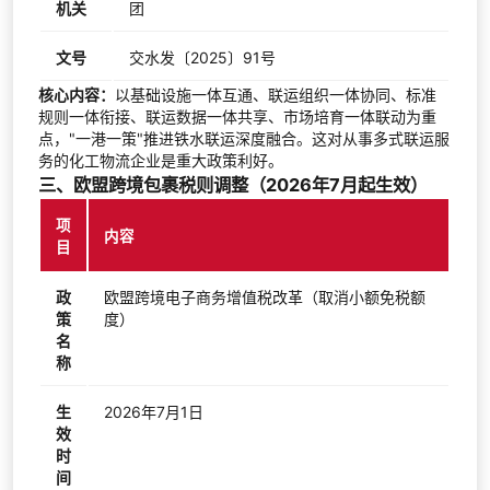
机关
团
文号
交水发〔2025〕91号
核心内容：
以基础设施一体互通、联运组织一体协同、标准
规则一体衔接、联运数据一体共享、市场培育一体联动为重
点，"一港一策"推进铁水联运深度融合。这对从事多式联运服
务的化工物流企业是重大政策利好。
三、欧盟跨境包裹税则调整（2026年7月起生效）
项
内容
目
政
欧盟跨境电子商务增值税改革（取消小额免税额
策
度）
名
称
生
2026年7月1日
效
时
间