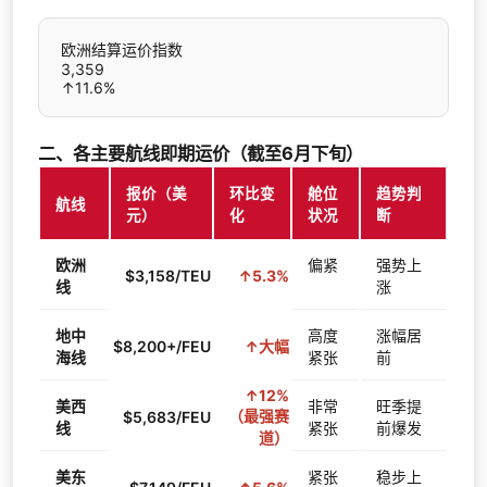
欧洲结算运价指数
3,359
↑11.6%
二、各主要航线即期运价（截至6月下旬）
报价（美
环比变
舱位
趋势判
航线
元）
化
状况
断
欧洲
偏紧
强势上
$3,158/TEU
↑5.3%
线
涨
地中
高度
涨幅居
$8,200+/FEU
↑大幅
海线
紧张
前
↑12%
美西
非常
旺季提
（最强赛
$5,683/FEU
线
紧张
前爆发
道）
美东
紧张
稳步上