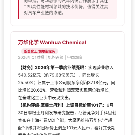
的举措。与华歌尔的汽车内饰合作展示了其在
TPU高性能材料领域的技术优势，值得关注其
对汽车产业链的渗透。
万华化学 Wanhua Chemical
综合化工/聚氨酯龙头
2026年Q1财报 | 机构评级 | 中国烟台
【财务】2026年第一季度业绩亮眼：
实现营业收入
540.52亿元（约79.68亿美元），同比增长
25.50%；归属于上市公司股东净利润37.18亿元，同
比增长20.62%。营收和利润双双实现两位数增长，
在全球化工巨头中表现突出。
【机构评级·摩根士丹利】上调目标价至101元：
6月
30日摩根士丹利发布研究报告，尽管竞争对手科思创
宣布在上海扩建MDI产能，大摩仍维持万华化学"超
配"评级并将目标价上调至101元人民币，看好其长期