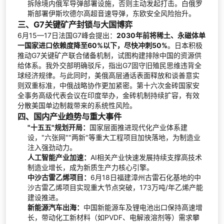
拆除境内俄军导弹部署设施，否则主动发起打击。白俄罗
斯部署伊斯坎德尔高超音速导弹，东欧安全风险抬升。
三、G7关键矿产封锁与大国博弈
6月15—17日法国G7峰会提出：
2030年前将稀土、永磁体单
一国家进口依赖度降至60%以下，尽快冲刺50%
。日本积极
推动G7关键矿产联合储备机制，试图构建排除中国的资源供
给体系。我外交部明确驳斥，指出G7固守旧殖民思维违背全
球经济规律。与此同时，美俄高层通话表面释放和谈善意实
则双重标准，中俄战略协作更加紧密。第十六次金砖国家安
全事务高级代表会议在印度举办，金砖机制持续扩容，有效
分散美国单边制裁带来的系统性风险。
四、国内产业趋势与重大事件
"十五五"规划开局：
国家层面推进现代化产业体系建
设，"六张网""两新"等重大工程项目加快落地，为制造业
注入强劲动力。
人工智能产业加速：
AI相关产业快速发展持续支撑高技术
制造业增长，成为新质生产力核心引擎。
中沙古雷乙烯项目：
6月18日福建漳州古雷石化基地的中
沙古雷乙烯项目实现重大节点突破，173万吨/年乙烯产能
建设推进。
新能源汽车出海：
中国新能源车及锂电池出口保持高速增
长，带动化工新材料（如PVDF、电解液溶剂等）需求攀