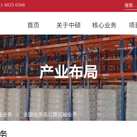
21 6025 6566
首页
关于中硕
核心业务
项
产业布局
输业务
丨
全国化学品公路运输业务
务