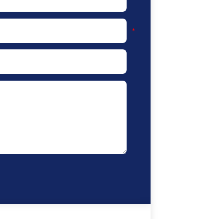
*
*
*