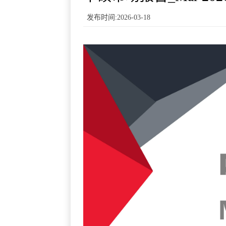
发布时间:2026-03-18