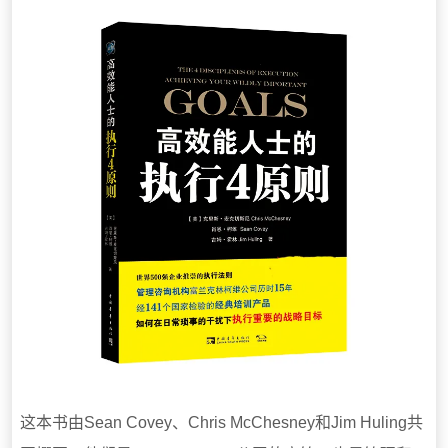
这本书由Sean Covey、Chris McChesney和Jim Huling共